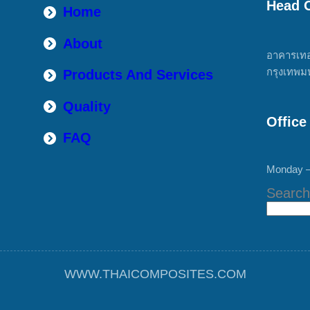
Head O
Home
About
อาคารเทอ
กรุงเทพม
Products And Services
Quality
Office
FAQ
Monday –
Search
WWW.THAICOMPOSITES.COM