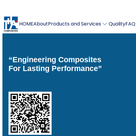
309, Nong Chak, Ban Bueng, Chon Buri 20170, Thailand
HOME
About
Products and Services
Quality
FAQ
“Engineering Composites
For Lasting Performance”